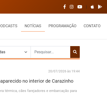
nça Feliz pede apoio da Câmara para viabilizar troca do telhad
|
PODCASTS
NOTÍCIAS
PROGRAMAÇÃO
CONTATO
20/07/2026 às 19:44
aparecido no interior de Carazinho
ra térmica, cães farejadores e embarcação para