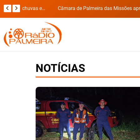
Secretaria de Obras intensifica recuperação das estradas do interior após fortes chuvas em Novo Barreiro
NOTÍCIAS