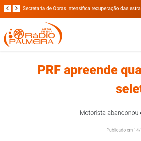
Secretaria de Obras intensifica recuperação das estradas do interior após fortes chuvas em Novo Barreiro
PRF apreende qua
sele
Motorista abandonou c
Publicado em 14/