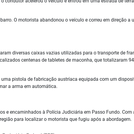
 o condutor acelerou o veículo e entrou em uma estrada de terr
barro. O motorista abandonou o veículo e correu em direção a
raram diversas caixas vazias utilizadas para o transporte de fr
 localizados centenas de tabletes de maconha, que totalizaram 9
 uma pistola de fabricação austríaca equipada com um disposi
rmar a arma em automática.
os e encaminhados à Polícia Judiciária em Passo Fundo. Com 
 região para localizar o motorista que fugiu após a abordagem.