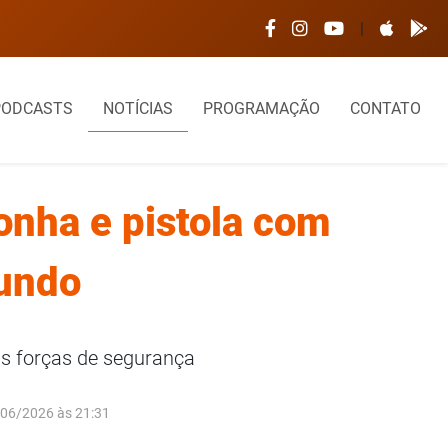
nça Feliz pede apoio da Câmara para viabilizar troca do telhad
|
PODCASTS
NOTÍCIAS
PROGRAMAÇÃO
CONTATO
nha e pistola com
Fundo
as forças de segurança
/06/2026 às 21:31