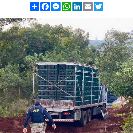
Compartilhar
Facebook
Messenger
WhatsApp
LinkedIn
Email
Twitter