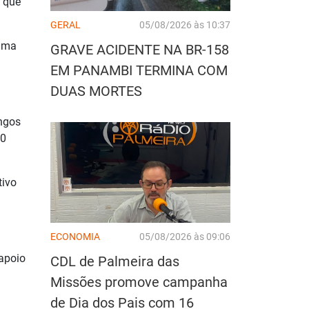
a que
GERAL
05/08/2026 às 10:37
 uma
GRAVE ACIDENTE NA BR-158
EM PANAMBI TERMINA COM
DUAS MORTES
angos
40
tivo
ECONOMIA
05/08/2026 às 09:06
apoio
CDL de Palmeira das
Missões promove campanha
de Dia dos Pais com 16