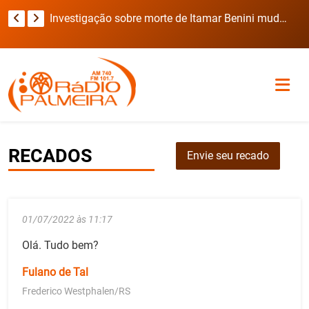
Viatura da Brigada Militar invade casa durante deslocamento para ocorrência com refém no RS
Investigação sobre morte de Itamar Benini muda de rumo após laudo preliminar
RECADOS
Envie seu recado
01/07/2022 às 11:17
Olá. Tudo bem?
Fulano de Tal
Frederico Westphalen/RS