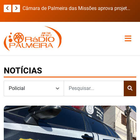
Secretaria de Obras intensifica recuperação das estradas do interior após fortes chuvas em Novo Barreiro
Câmara de Palmeira das Missões aprova projetos para saúde, infraestrutura, educação e cultura
NOTÍCIAS