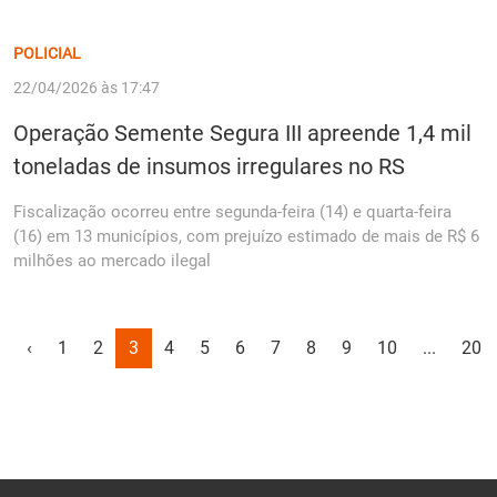
POLICIAL
22/04/2026 às 17:47
Operação Semente Segura III apreende 1,4 mil
toneladas de insumos irregulares no RS
Fiscalização ocorreu entre segunda-feira (14) e quarta-feira
(16) em 13 municípios, com prejuízo estimado de mais de R$ 6
milhões ao mercado ilegal
‹
1
2
3
4
5
6
7
8
9
10
...
20