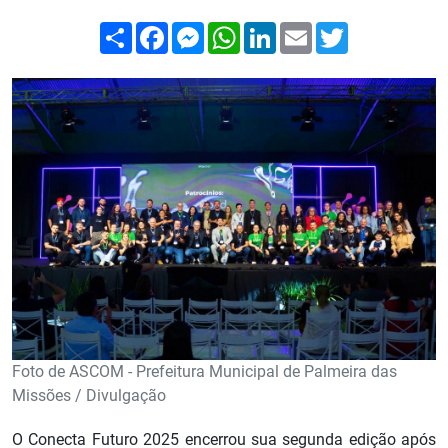
Compartilhar
Facebook
Messenger
WhatsApp
LinkedIn
Email
Twitter
Foto de ASCOM - Prefeitura Municipal de Palmeira das
Missões / Divulgação
O Conecta Futuro 2025 encerrou sua segunda edição após