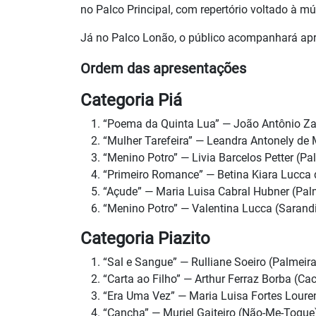
no Palco Principal, com repertório voltado à mús
Já no Palco Lonão, o público acompanhará apr
Ordem das apresentações
Categoria Piá
“Poema da Quinta Lua” — João Antônio Za
“Mulher Tarefeira” — Leandra Antonely de
“Menino Potro” — Livia Barcelos Petter (P
“Primeiro Romance” — Betina Kiara Lucca
“Açude” — Maria Luisa Cabral Hubner (Pal
“Menino Potro” — Valentina Lucca (Sarand
Categoria Piazito
“Sal e Sangue” — Rulliane Soeiro (Palmeir
“Carta ao Filho” — Arthur Ferraz Borba (Ca
“Era Uma Vez” — Maria Luisa Fortes Loure
“Cancha” — Muriel Gaiteiro (Não-Me-Toque