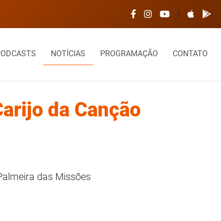
 é interditado após desabamento de parte do telhado
|
PODCASTS
NOTÍCIAS
PROGRAMAÇÃO
CONTATO
Carijo da Canção
 Palmeira das Missões