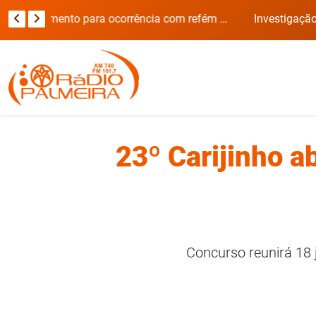
Viatura da Brigada Militar invade casa durante deslocamento para ocorrência com refém no RS
Investigação sobre morte de Itamar Benini muda de 
23º Carijinho a
Concurso reunirá 18 