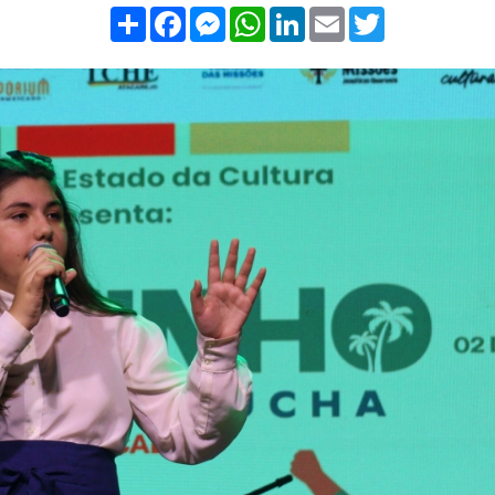
Compartilhar
Facebook
Messenger
WhatsApp
LinkedIn
Email
Twitter