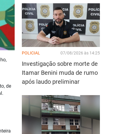
POLICIAL
07/08/2026 às 14:25
nho,
Investigação sobre morte de
Itamar Benini muda de rumo
após laudo preliminar
to, de
l.
teira