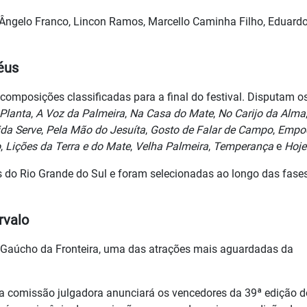
ngelo Franco, Lincon Ramos, Marcello Caminha Filho, Eduard
féus
6 composições classificadas para a final do festival. Disputam o
Planta
,
A Voz da Palmeira
,
Na Casa do Mate
,
No Carijo da Alma
da Serve
,
Pela Mão do Jesuíta
,
Gosto de Falar de Campo
,
Empoe
o
,
Lições da Terra e do Mate
,
Velha Palmeira
,
Temperança
e
Hoje
 do Rio Grande do Sul e foram selecionadas ao longo das fases
rvalo
or Gaúcho da Fronteira, uma das atrações mais aguardadas da
 a comissão julgadora anunciará os vencedores da 39ª edição d