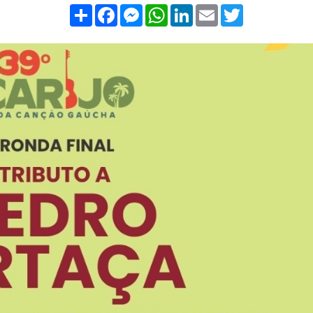
Compartilhar
Facebook
Messenger
WhatsApp
LinkedIn
Email
Twitter