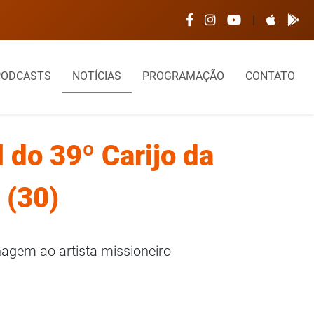
 é interditado após desabamento de parte do telhado
|
PODCASTS
NOTÍCIAS
PROGRAMAÇÃO
CONTATO
 do 39º Carijo da
 (30)
agem ao artista missioneiro