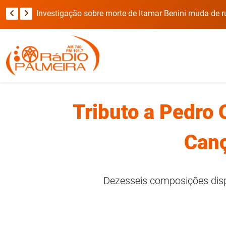
Viatura da Brigada Militar invade casa durante deslocamento para ocorrência com refém no RS
Investigação sobre morte de Itamar Benini muda de 
Tributo a Pedro 
Canç
Dezesseis composições disp