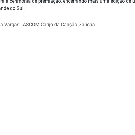
erá a cerimônia de premiação, encerrando mais uma edição de 
ande do Sul.
la Vargas - ASCOM Carijo da Canção Gaúcha