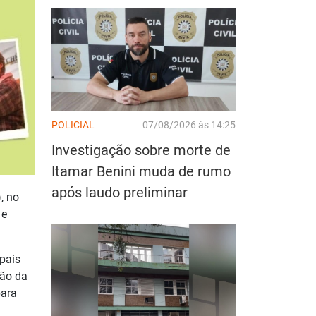
POLICIAL
07/08/2026 às 14:25
Investigação sobre morte de
Itamar Benini muda de rumo
após laudo preliminar
, no
 e
pais
ção da
para