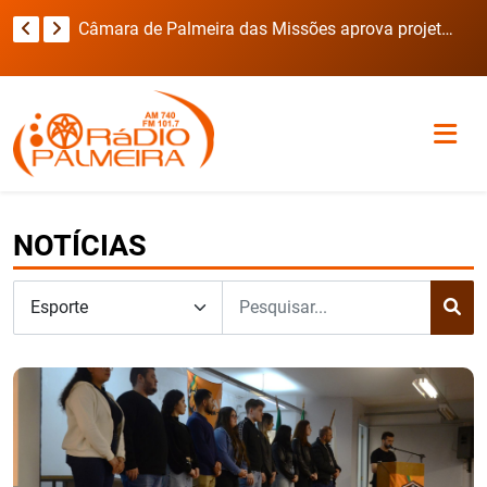
Secretaria de Obras intensifica recuperação das estradas do interior após fortes chuvas em Novo Barreiro
Câmara de Palmeira das Missões aprova projetos para saúde, infraestrutura, educação e cultura
NOTÍCIAS