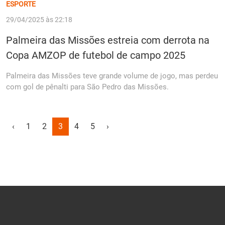
ESPORTE
29/04/2025 às 22:18
Palmeira das Missões estreia com derrota na
Copa AMZOP de futebol de campo 2025
Palmeira das Missões teve grande volume de jogo, mas perdeu
com gol de pênalti para São Pedro das Missões.
‹
1
2
3
4
5
›