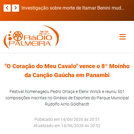
Viatura da Brigada Militar invade casa durante deslocamento para ocorrência com refém no RS
Investigação sobre morte de Itamar Benini muda de rumo após laudo preliminar
"O Coração do Meu Cavalo" vence o 8º Moinho
da Canção Gaúcha em Panambi
Festival homenageou Pedro Ortaça e Elenir Winck e reuniu 501
composições inscritas no Ginásio de Esportes do Parque Municipal
Rudolfo Arno Goldhardt
Publicado em 14/06/2026 às 20:51
Atualizado em 14/06/2026 às 20:52