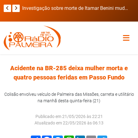
Viatura da Brigada Militar invade casa durante deslocamento para ocorrência com refém no RS
Investigação sobre morte de Itamar Benini muda de rumo após laudo preliminar
Acidente na BR-285 deixa mulher morta e
quatro pessoas feridas em Passo Fundo
Colisão envolveu veículo de Palmeira das Missões, carreta e utilitário
na manhã desta quinta-feira (21)
Publicado em 21/05/2026 às 22:21
Atualizado em 22/05/2026 às 06:13
Compartilhar
Facebook
Messenger
WhatsApp
LinkedIn
Email
Twitter