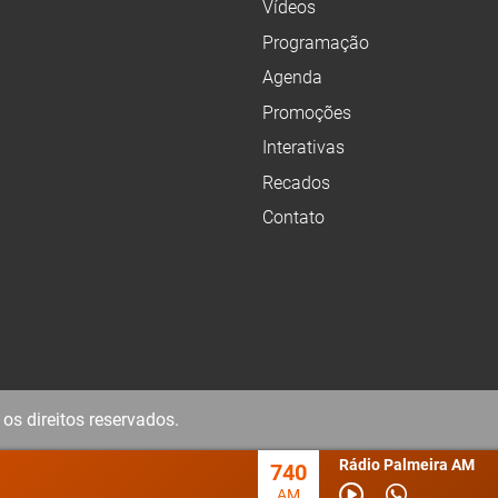
Vídeos
Programação
Agenda
Promoções
Interativas
Recados
Contato
os direitos reservados.
Rádio Palmeira AM
740
AM