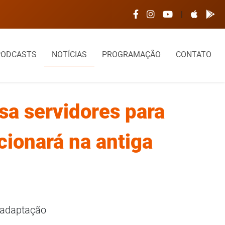
 é interditado após desabamento de parte do telhado
|
PODCASTS
NOTÍCIAS
PROGRAMAÇÃO
CONTATO
sa servidores para
ionará na antiga
 adaptação