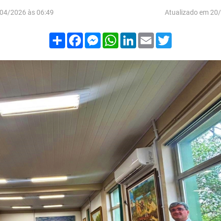
04/2026 às 06:49
Atualizado em 20
Compartilhar
Facebook
Messenger
WhatsApp
LinkedIn
Email
Twitter