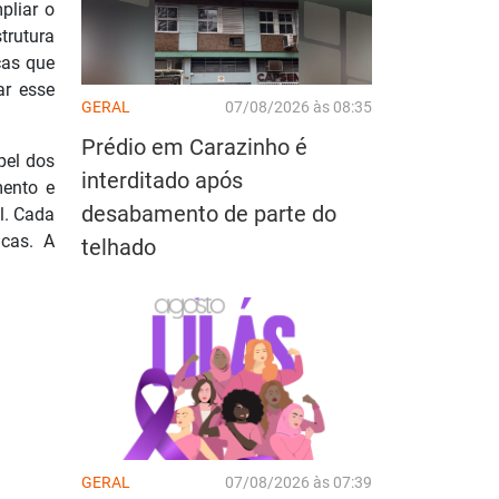
pliar o
trutura
ças que
ar esse
GERAL
07/08/2026 às 08:35
Prédio em Carazinho é
pel dos
interditado após
mento e
desabamento de parte do
l. Cada
icas. A
telhado
GERAL
07/08/2026 às 07:39