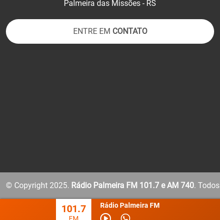
Palmeira das Missões - RS
ENTRE EM
CONTATO
© Copyright 2025.
Rádio Palmeira FM 101.7 e AM 740
.
Todos 
Rádio Palmeira FM
101.7
FM