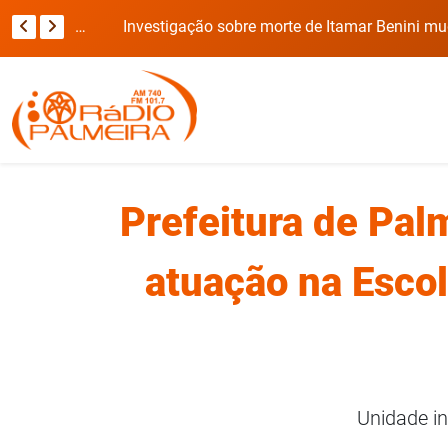
Viatura da Brigada Militar invade casa durante deslocamento para ocorrência com refém no RS
Investigação sobre morte de Itamar Benini muda de 
Prefeitura de Pal
atuação na Esco
Unidade i