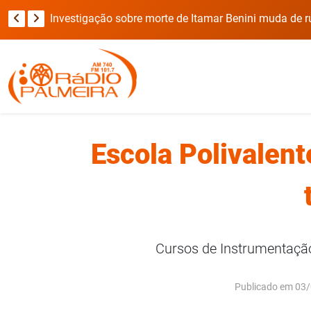
Viatura da Brigada Militar invade casa durante deslocamento para ocorrência com refém no RS
Investigação sobre morte de Itamar Benini muda de 
Escola Polivalent
Cursos de Instrumentação 
Publicado em 03/