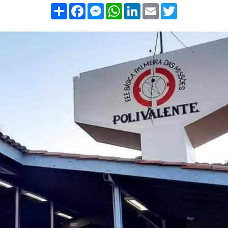
Compartilhar
Facebook
Messenger
WhatsApp
LinkedIn
Email
Twitter