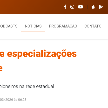
 é interditado após desabamento de parte do telhado
|
PODCASTS
NOTÍCIAS
PROGRAMAÇÃO
CONTATO
de especializações
e
pioneiros na rede estadual
/03/2026 às 06:28