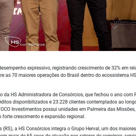
esempenho expressivo, registrando crescimento de 32% em re
tre as 70 maiores operações do Brasil dentro do ecossistema H
o da HS Administradora de Consórcios, que fechou o ano com 
éditos disponibilizados e 23.228 clientes contemplados ao long
a FOCO Investimentos possui unidades em Palmeira das Missões
o forte crescimento e expansão regional.
(RS), a HS Consórcios integra o Grupo Herval, um dos maiores
com mais de 65 anos de atuação nos setores de comércio, servi