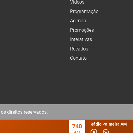
Vídeos
Programação
Agenda
Promoções
Interativas
Recados
Contato
os direitos reservados.
Rádio Palmeira AM
740
AM