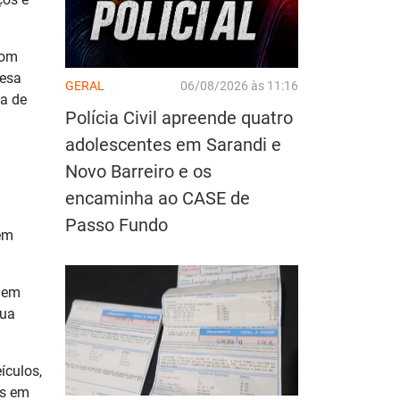
com
resa
GERAL
06/08/2026 às 11:16
ta de
Polícia Civil apreende quatro
adolescentes em Sarandi e
Novo Barreiro e os
encaminha ao CASE de
Passo Fundo
 em
e em
sua
ículos,
es em