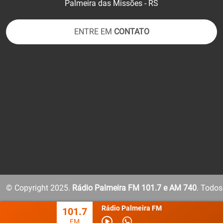
Palmeira das Missões - RS
ENTRE EM
CONTATO
© Copyright 2025.
Rádio Palmeira FM 101.7 e AM 740
.
Todos 
Rádio Palmeira FM
101.7
FM