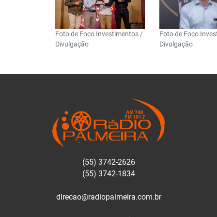
Foto de Foco Investimentos /
Foto de Foco Inves
Divulgação
Divulgação
(55) 3742-2626
(55) 3742-1834
direcao@radiopalmeira.com.br