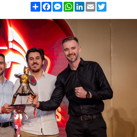
Compartilhar
Facebook
Messenger
WhatsApp
LinkedIn
Email
Twitter