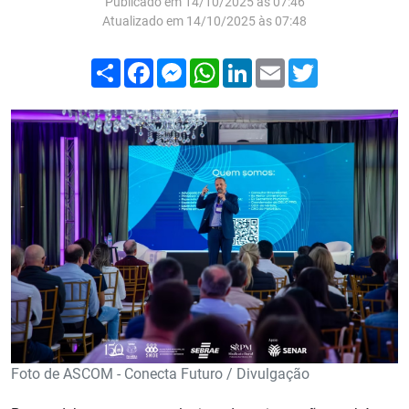
Publicado em 14/10/2025 às 07:46
Atualizado em 14/10/2025 às 07:48
Compartilhar
Facebook
Messenger
WhatsApp
LinkedIn
Email
Twitter
Foto de ASCOM - Conecta Futuro / Divulgação